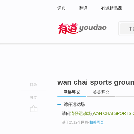
词典
翻译
有道精品课
中
有道 - 网易旗下搜索
wan chai sports grou
目录
网络释义
英英释义
释义
湾仔运动场
请问
湾仔运动场
(
WAN CHAI SPORTS
go
基于2512个网页
-
相关网页
top