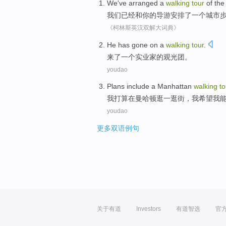
We
've
arranged
a
walking
tour
of the
我们
已经
和
你
的
导游
安排了
一个
城市
《柯林斯英汉双解大词典》
He
has gone
on
a
walking
tour
.
来
了
一个
实业家的
观光团
。
youdao
Plans
include
a
Manhattan
walking
to
我
打算
在
曼哈顿
逛
一
逛街，
我
希望
我
youdao
更多双语例句
关于有道
Investors
有道智选
官