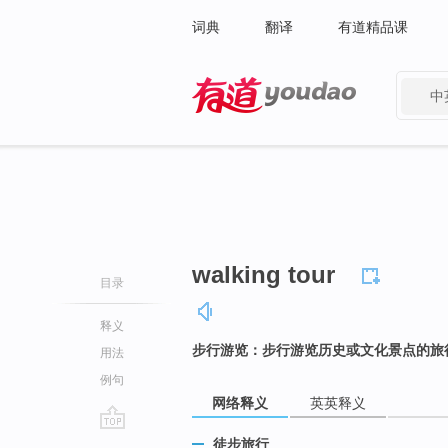
词典
翻译
有道精品课
中
有道 - 网易旗下搜索
walking tour
目录
释义
步行游览：步行游览历史或文化景点的旅
用法
例句
网络释义
英英释义
go
徒步旅行