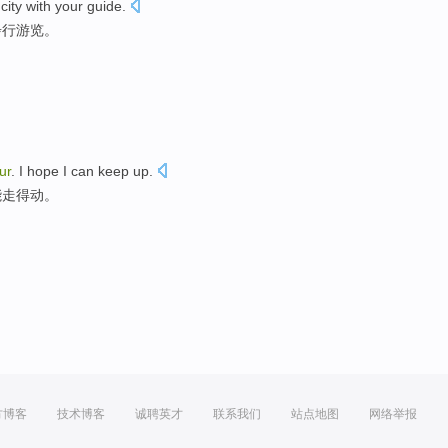
city
with
your
guide
.
步行
游览
。
ur
.
I
hope
I
can
keep
up.
能
走得动。
方博客
技术博客
诚聘英才
联系我们
站点地图
网络举报