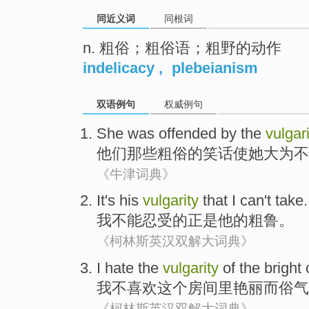
同近义词
同根词
n. 粗俗；粗俗语；粗野的动作
indelicacy
,
plebeianism
双语例句
权威例句
She
was offended by
the
vulgari
他们
那些
粗俗
的
笑话
使
她
大为
不
《牛津词典》
It's
his
vulgarity
that
I
can't
take.
我
不能
忍受的正是
他
的
粗鲁
。
《柯林斯英汉双解大词典》
I
hate
the
vulgarity
of the
bright
我
不喜欢
这个
房间里艳丽
而
俗气
《柯林斯英汉双解大词典》