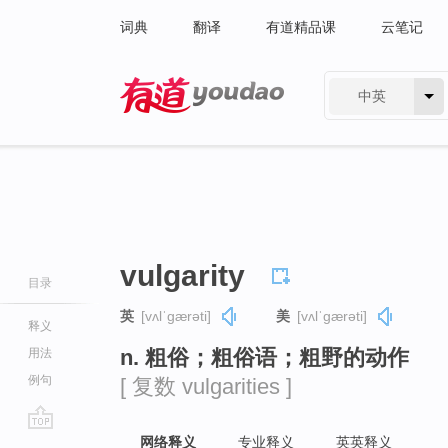
词典
翻译
有道精品课
云笔记
中英
有道 - 网易旗下搜索
vulgarity
目录
英
[vʌlˈɡærəti]
美
[vʌlˈɡærəti]
释义
n. 粗俗；粗俗语；粗野的动作
用法
例句
[ 复数 vulgarities ]
go
网络释义
专业释义
英英释义