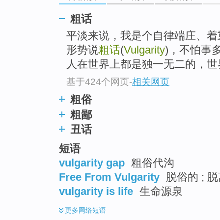
top
粗话
平淡来说，我是个自律端庄、着
形势说
粗话
(
Vulgarity
)，不怕事
人在世界上都是独一无二的，世
基于424个网页
-
相关网页
粗俗
粗鄙
丑话
短语
vulgarity gap
粗俗代沟
Free From Vulgarity
脱俗的 ; 
vulgarity is life
生命源泉
更多
网络短语