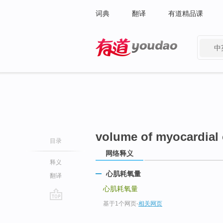
词典
翻译
有道精品课
中
有道 - 网易旗下搜索
volume of myocardial
目录
网络释义
释义
心肌耗氧量
翻译
心肌耗氧量
基于1个网页
-
相关网页
go
top