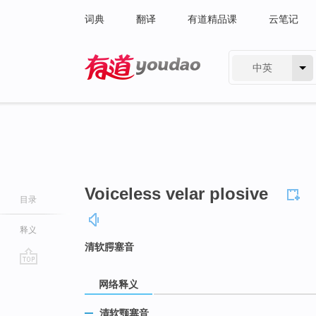
词典
翻译
有道精品课
云笔记
中英
有道 - 网易旗下搜索
Voiceless velar plosive
目录
释义
清软腭塞音
go
网络释义
top
清软颚塞音