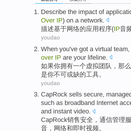
Describe
the
impact
of
applicat
Over
IP
)
on a
network
.
描述
基于
网络
的
应用程序
(
IP
音
youdao
When
you
've got
a
virtual
team
over
IP
are
your
lifeline
.
如果
你
拥有
一个
虚拟
团队
，那么
是
你
不可或缺的
工具
。
youdao
CapRock
sells
secure
,
manage
such as
broadband
Internet
acc
and
instant
video
.
CapRock
销售
安全
，
通信
管理
音
，
网络
和
即时
视频
。