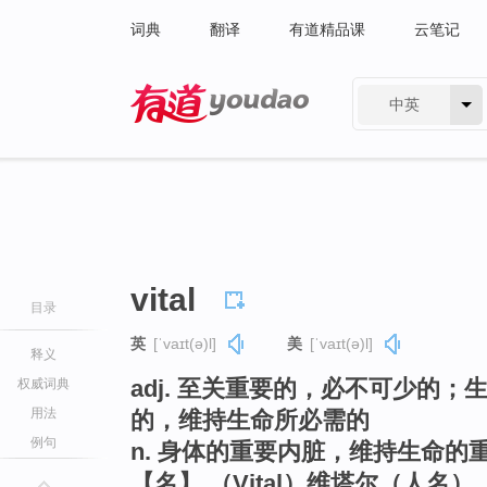
词典
翻译
有道精品课
云笔记
中英
有道 - 网易旗下搜索
vital
目录
英
[ˈvaɪt(ə)l]
美
[ˈvaɪt(ə)l]
释义
adj. 至关重要的，必不可少的
权威词典
用法
的，维持生命所必需的
例句
n. 身体的重要内脏，维持生命的重要
【名】 （Vital）维塔尔（人名）