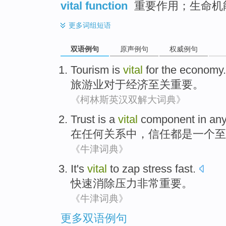
vital function
重要作用；生命机
更多
词组短语
双语例句
原声例句
权威例句
Tourism
is
vital
for
the
economy
.
旅游业
对于
经济
至关
重要。
《柯林斯英汉双解大词典》
Trust
is
a
vital
component
in
an
在
任何
关系
中，
信任
都是
一个
至
《牛津词典》
It's
vital
to zap
stress
fast
.
快速
消除
压力
非常
重要。
《牛津词典》
更多双语例句