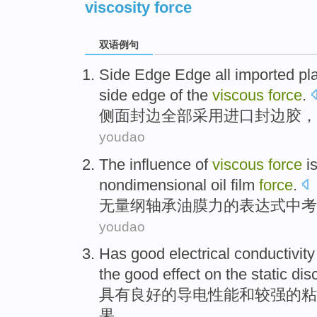
viscosity force
双语例句
Side
Edge
Edge
all
imported
pl
side
edge
of the
viscous
force
.
侧面
封
边
全部
采用进口
封边
胶
，
youdao
The influence of
viscous
force
i
nondimensional
oil
film
force
.
无
量纲
轴承
油
膜
力
的表达式中
考
youdao
Has
good
electrical conductivity
the
good
effect
on
the
static di
具有
良好
的
导电
性能
和
较强的
粘
果
。