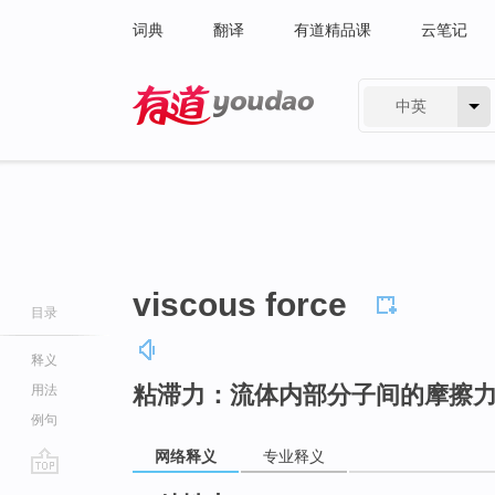
词典
翻译
有道精品课
云笔记
中英
有道 - 网易旗下搜索
viscous force
目录
释义
粘滞力：流体内部分子间的摩擦
用法
例句
网络释义
专业释义
go