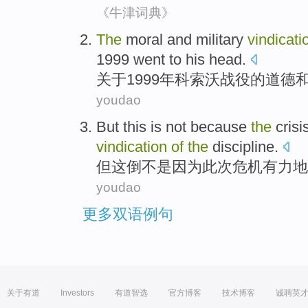
《牛津词典》
The
moral
and
military
vindicati
1999 went to
his
head.
关于1999年
科索沃
战役
的
道德
youdao
But
this
is not
because
the
crisi
vindication
of
the
discipline
.
但
这
倒
不是
因为
此次
危机
有力
地
youdao
更多双语例句
关于有道
Investors
有道智选
官方博客
技术博客
诚聘英