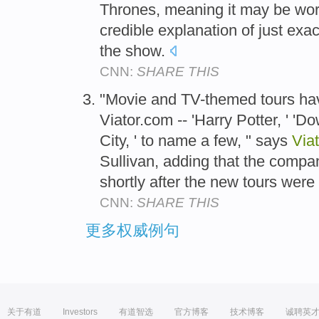
Thrones, meaning it may be worth
credible explanation of just exac
the show.
CNN:
SHARE THIS
"Movie and TV-themed tours ha
Viator.com -- 'Harry Potter, ' '
City, ' to name a few, " says
Viat
Sullivan, adding that the comp
shortly after the new tours wer
CNN:
SHARE THIS
更多权威例句
关于有道
Investors
有道智选
官方博客
技术博客
诚聘英