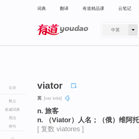
词典
翻译
有道精品课
云笔记
中英
有道 - 网易旗下搜索
viator
目录
英
[vaɪˈeɪtə]
释义
n. 旅客
权威词典
用法
n. （Viator）人名；（俄）维阿
例句
[ 复数 viatores ]