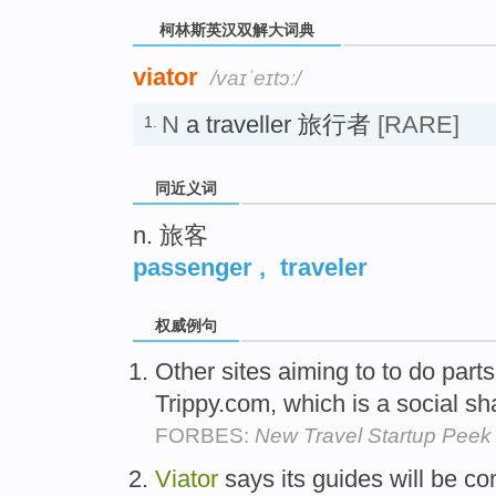
柯林斯英汉双解大词典
viator
/vaɪˈeɪtɔː/
N
a traveller 旅行者
[RARE]
1.
同近义词
n. 旅客
passenger
,
traveler
权威例句
Other sites aiming to to do parts
Trippy.com, which is a social sha
FORBES:
New Travel Startup Peek
Viator
says its guides will be com