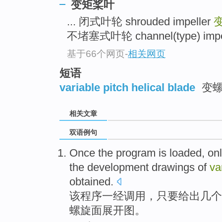
变矩桨叶
... 闭式叶轮 shrouded impeller
不堵塞式叶轮 channel(type) impell
基于66个网页
-
相关网页
短语
variable pitch helical blade
变螺
相关文章
双语例句
Once
the
program
is
loaded
,
on
the
development
drawings
of
va
obtained.
该
程序
一经调用
，
只要
给出
几个
螺旋
面
展开
图
。