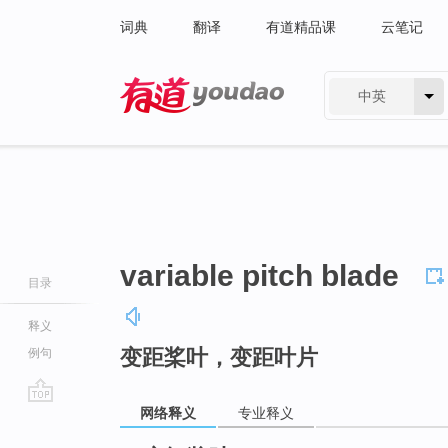
词典
翻译
有道精品课
云笔记
中英
有道 - 网易旗下搜索
variable pitch blade
目录
释义
变距桨叶，变距叶片
例句
网络释义
专业释义
go
top