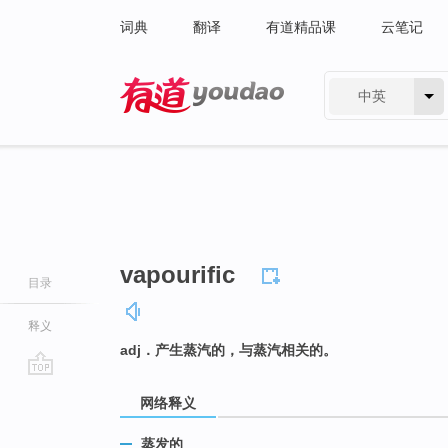
词典
翻译
有道精品课
云笔记
中英
有道 - 网易旗下搜索
vapourific
目录
释义
adj．产生蒸汽的，与蒸汽相关的。
go
网络释义
top
蒸发的