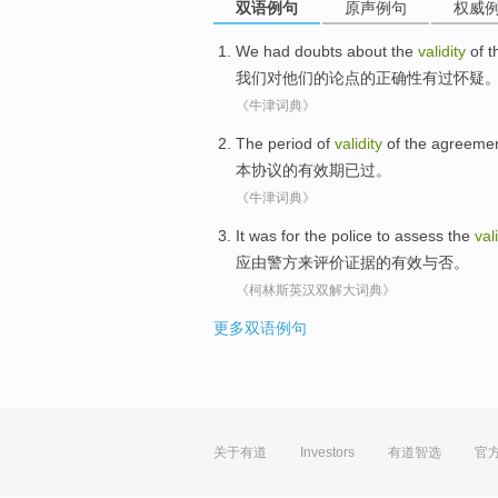
双语例句
原声例句
权威
We
had
doubts
about
the
validity
of
t
我们
对
他们
的
论点
的
正确性
有过
怀疑
《牛津词典》
The period
of
validity
of
the agreeme
本
协议
的
有效期
已过。
《牛津词典》
It was for
the police
to
assess
the
val
应由
警方
来
评价
证据
的
有效
与否
。
《柯林斯英汉双解大词典》
更多双语例句
关于有道
Investors
有道智选
官