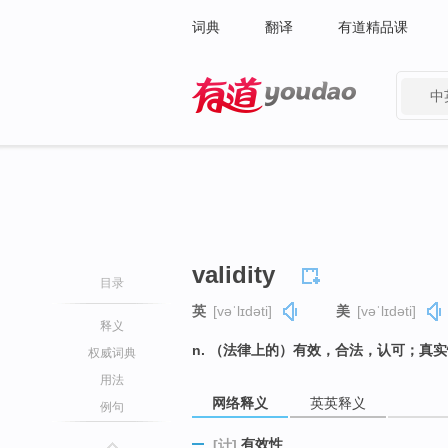
词典
翻译
有道精品课
中
有道 - 网易旗下搜索
validity
目录
英
[vəˈlɪdəti]
美
[vəˈlɪdəti]
释义
n. （法律上的）有效，合法，认可；真
权威词典
用法
网络释义
英英释义
例句
有效性
[计]