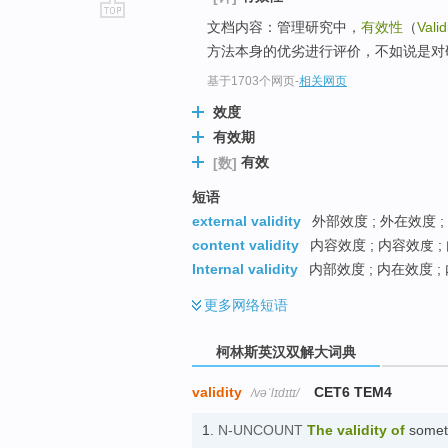
文档内容：管理研究中，
有效性
（
Valid
go
方法本身的优劣进行评价，不如说是对
top
基于1703个网页
-
相关网页
效度
有效期
有效
[数]
短语
external validity
外部效度 ; 外在效度 
content validity
内容效度 ; 内容效度 
Internal validity
内部效度 ; 内在效度 ;
更多
网络短语
柯林斯英汉双解大词典
validity
CET6 TEM4
/vəˈlɪdɪtɪ/
1.
N-UNCOUNT
The
validity
of
someth