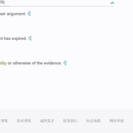
例句
heir
argument
.
。
nt
has
expired.
idity
or otherwise
of the
evidence
.
方博客
技术博客
诚聘英才
联系我们
站点地图
网络举报