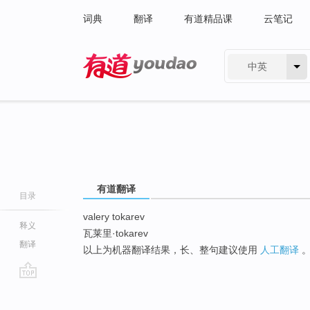
词典
翻译
有道精品课
云笔记
中英
有道 - 网易旗下搜索
有道翻译
目录
valery tokarev
释义
瓦莱里·tokarev
翻译
以上为机器翻译结果，长、整句建议使用
人工翻译
go
top