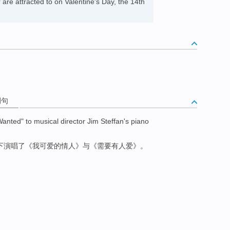
are attracted to on Valentine's Day, the 14th
例句
Wanted
"
to
musical
director
Jim
Steffan
's
piano
下
演唱了
《
我
可爱
的
情人
》
与
《
需要
有人爱》。