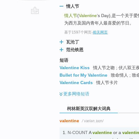
情人节
情人节
(
Valentine
‘s Day),是一个
go
为西方及国内青年人最喜爱的节日。
top
基于1597个网页
-
相关网页
瓦沦丁
范伦铁恩
短语
Valentine Kiss
情人节之吻 ; 伏八双王夜
Bullet for My Valentine
致命情人 ; 致
Valentine Cards
情人节卡片
更多
网络短语
柯林斯英汉双解大词典
valentine
/ˈvælənˌtaɪn/
1.
N-COUNT
A
valentine
or a
valenti