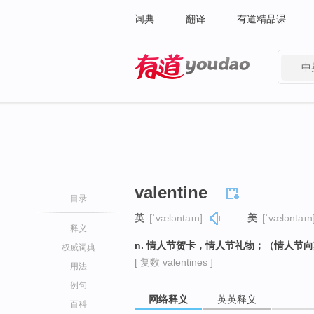
词典
翻译
有道精品课
中
有道 - 网易旗下搜索
valentine
目录
英
[ˈvæləntaɪn]
美
[ˈvæləntaɪn
释义
n. 情人节贺卡，情人节礼物；（情人节
权威词典
[ 复数 valentines ]
用法
例句
网络释义
英英释义
百科