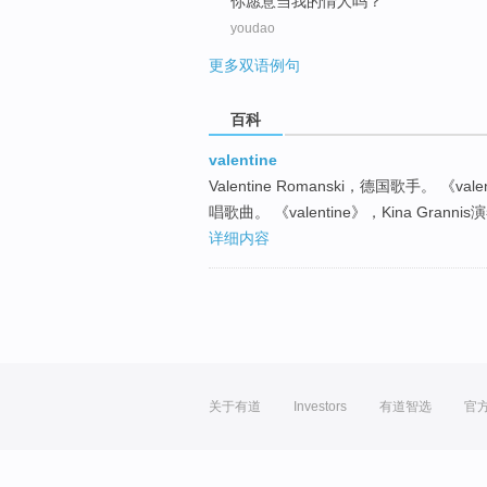
你
愿意
当
我
的
情人
吗？
youdao
更多双语例句
百科
valentine
Valentine Romanski，德国歌手。 《val
唱歌曲。 《valentine》，Kina Gra
详细内容
关于有道
Investors
有道智选
官