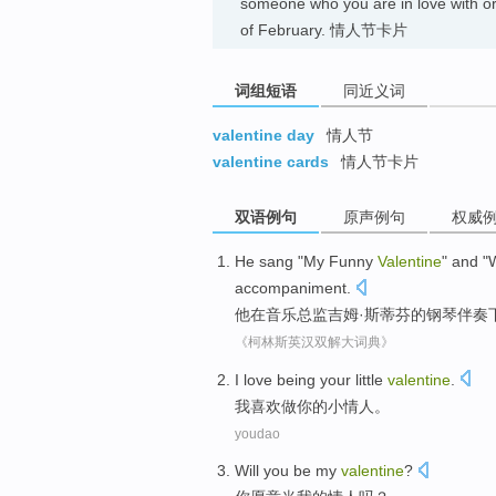
someone who you are in love with or 
of February. 情人节卡片
词组短语
同近义词
valentine day
情人节
valentine cards
情人节卡片
双语例句
原声例句
权威
He
sang
"
My
Funny
Valentine
"
and
"
accompaniment
.
他
在
音乐
总监
吉姆
·
斯蒂芬
的
钢琴
伴奏
《柯林斯英汉双解大词典》
I
love
being
your
little
valentine
.
我
喜欢
做
你
的小
情人
。
youdao
Will
you
be
my
valentine
?