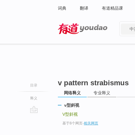
词典
翻译
有道精品课
中
有道 - 网易旗下搜索
v pattern strabismus
目录
网络释义
专业释义
释义
v型斜视
V型斜视
go
基于8个网页
-
相关网页
top