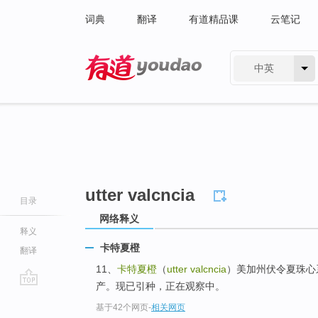
词典
翻译
有道精品课
云笔记
中英
有道 - 网易旗下搜索
utter valcncia
目录
网络释义
释义
卡特夏橙
翻译
11、
卡特夏橙
（
utter valcncia
）美加州伏令夏珠心
产。现已引种，正在观察中。
go
基于42个网页
-
相关网页
top