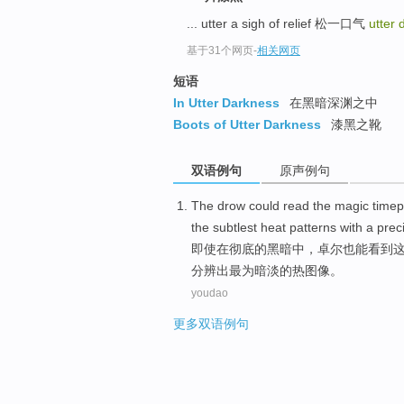
... utter a sigh of relief 松一口气
utter
基于31个网页
-
相关网页
短语
In Utter Darkness
在黑暗深渊之中
Boots of Utter Darkness
漆黑之靴
双语例句
原声例句
The
drow
could
read
the
magic
timep
the subtlest
heat
patterns with a prec
即使
在
彻底
的
黑暗中
，
卓尔
也能
看到
分辨出最为暗淡的
热
图像。
youdao
更多双语例句