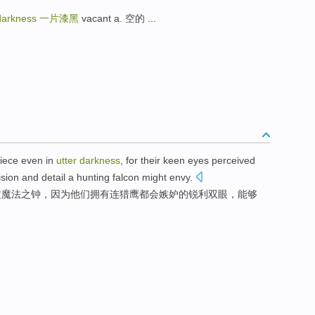
 darkness
一片漆黑
vacant a. 空的 ...
iece
even
in
utter
darkness
,
for
their
keen
eyes
perceived
ision and detail a hunting
falcon might
envy
.
这
魔法
之
钟
，
因为
他们
拥有连
猎鹰
都会
嫉妒
的
锐利
双眼
，能够