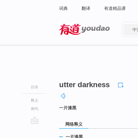
词典
翻译
有道精品课
中
有道 - 网易旗下搜索
utter darkness
目录
释义
一片漆黑
例句
网络释义
go
top
一片漆黑