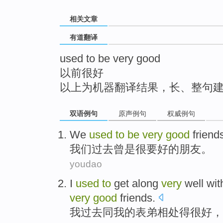
top
相关文章
有道翻译
used to be very good
以前很好
以上为机器翻译结果，长、整句
双语例句
原声例句
权威例句
We
used
to
be
very
good
friend
我们
过去
曾
是
很
要
好的
朋友。
youdao
I
used
to
get along
very
well
wit
very
good
friends
.
我
过去
同
我
的表弟
相处
得
很
好，