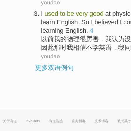
youdao
I
used
to
be
very
good
at
physic
learn
English
.
So
I
believed
I
co
learning
English.
以前
我
的
物理
很
厉害
，我
认为
没
因此
那时我
相信
不
学
英语，我
同
youdao
更多双语例句
关于有道
Investors
有道智选
官方博客
技术博客
诚聘英