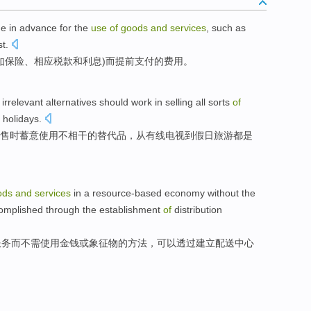
de
in advance
for
the
use
of
goods
and
services
,
such as
st
.
如
保险
、相应
税款
和
利息
)而
提前
支付
的
费用。
irrelevant
alternatives
should
work
in
selling
all
sorts
of
holidays
.
售
时
蓄意
使用
不相干
的
替代品
，
从
有线
电视
到假日旅游
都是
ods
and
services
in
a
resource-based
economy
without
the
omplished
through
the
establishment
of
distribution
服务
而不需
使用
金钱
或
象征物
的
方法
，
可以
透过
建立
配送
中心