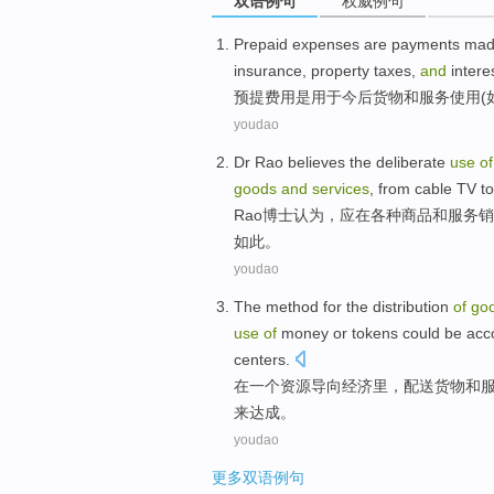
双语例句
权威例句
top
Prepaid
expenses
are
payments
ma
insurance
,
property taxes
,
and
intere
预提
费用
是
用于
今后
货物
和
服务
使用(
youdao
Dr
Rao
believes
the deliberate
use
of
goods
and
services
,
from
cable
TV
to
Rao
博士
认为
，
应
在
各种
商品
和
服务
销
如此。
youdao
The
method
for the
distribution
of
go
use
of
money
or
tokens
could be
acc
centers
.
在
一个
资源
导向
经济
里，
配送
货物
和
来
达成
。
youdao
更多双语例句