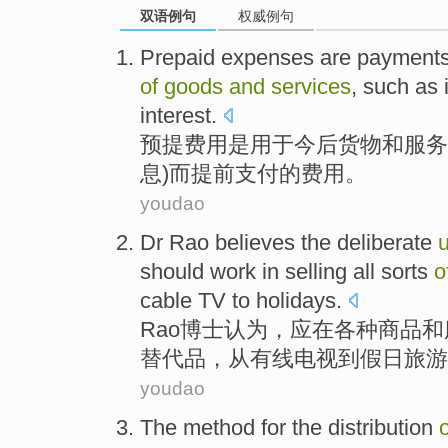
双语例句
权威例句
top
Prepaid
expenses
are
payment
of
goods
and
services
,
such as
interest
.
预提
费用
是
用于
今后
货物
和
服务
息
)而
提前
支付
的
费用。
youdao
Dr
Rao
believes
the deliberate
should
work
in
selling
all
sorts
o
cable
TV
to
holidays
.
Rao
博士
认为
，
应
在
各种
商品
和
替代品
，
从
有线
电视
到假日旅游
youdao
The
method
for the
distribution