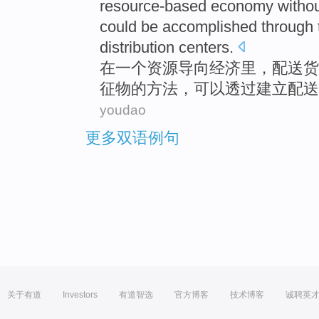
resource-based
economy
witho
could be
accomplished
through
distribution
centers
.
在
一个
资源
导向
经济
里，
配送
货
征物
的
方法
，
可以
透过
建立
配送
youdao
更多双语例句
关于有道
Investors
有道智选
官方博客
技术博客
诚聘英