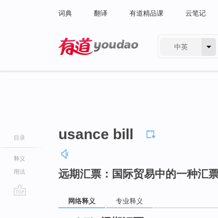
词典
翻译
有道精品课
云笔记
中英
有道 - 网易旗下搜索
usance bill
目录
释义
远期汇票：国际贸易中的一种汇
用法
网络释义
专业释义
go
top