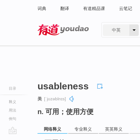
词典
翻译
有道精品课
云笔记
中英
有道 - 网易旗下搜索
usableness
目录
美
[ˈjʊzəblnɪs]
释义
n. 可用；使用方便
用法
例句
网络释义
专业释义
英英释义
go