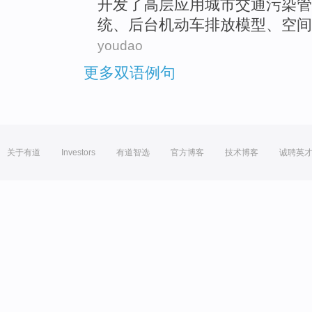
开发
了
高层
应用
城市
交通
污染
管
统、
后台
机动车
排放
模型、空间
youdao
更多双语例句
关于有道
Investors
有道智选
官方博客
技术博客
诚聘英