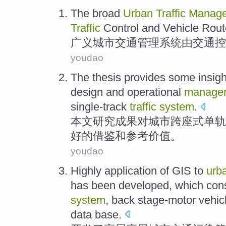
The broad
Urban
Traffic
Manag
Traffic
Control
and
Vehicle
Rout
广义
城市
交通
管理
系统
由
交通
控
youdao
The thesis
provides some insig
design
and
operational
manage
single-track
traffic
system
.
本文
研究成果对
城市
跨座式
单轨
好的借鉴和
参考
价值。
youdao
Highly
application
of GIS to
urb
has been developed
,
which con
system
,
back stage-motor
vehic
data
base.