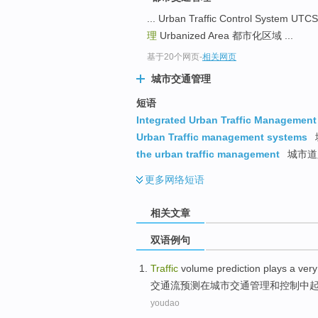
... Urban Traffic Control Syst
理
Urbanized Area 都市化区域 ...
基于20个网页
-
相关网页
城市交通管理
短语
Integrated Urban Traffic Management
Urban Traffic management systems
the urban traffic management
城市道
更多
网络短语
相关文章
双语例句
Traffic
volume
prediction
plays
a
very
交通
流
预测
在
城市
交通
管理
和
控制
中
youdao