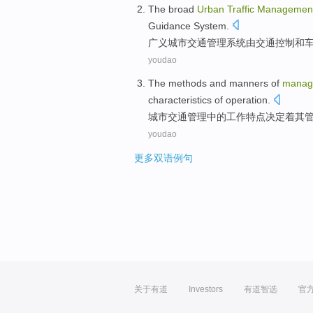
The broad
Urban
Traffic
Managemen
Guidance
System.
广义
城市
交通
管理
系统
由
交通
控制
和
youdao
The
methods
and
manners
of
manag
characteristics
of
operation
.
城市
交通
管理
中的
工作
特点
决定着
其
youdao
更多双语例句
关于有道
Investors
有道智选
官