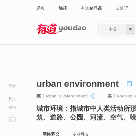
词典
翻译
有道精品课
云笔记
中英
有道 - 网易旗下搜索
urban environment
目录
英
[ˈə:bən inˈvaiərənmənt]
美
[ˈɚbən ɛnˈ
释义
城市环境：指城市中人类活动所
例句
筑、道路、公园、河流、空气、
go
top
网络释义
专业释义