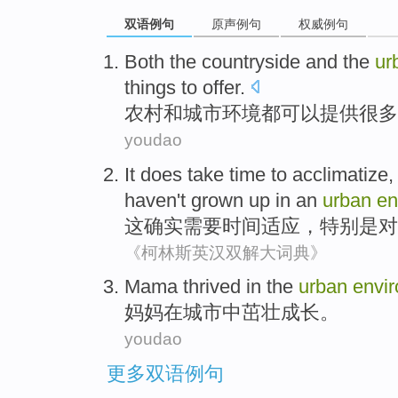
双语例句
原声例句
权威例句
Both the
countryside
and
the
ur
things
to
offer
.
农村
和
城市
环境
都
可以
提供
很多
youdao
It
does
take
time
to acclimatize
haven
't
grown
up in an
urban
en
这
确实
需要
时间
适应
，
特别是
对
《柯林斯英汉双解大词典》
Mama
thrived
in the
urban
envi
妈妈
在
城市
中
茁壮成长
。
youdao
更多双语例句