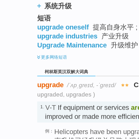
系统升级
短语
upgrade oneself
提高自身水平 ;
upgrade industries
产业升级
Upgrade Maintenance
升级维护
更多
网络短语
柯林斯英汉双解大词典
upgrade
C
/ˈʌpˌgreɪd, -ˈgreɪd/
upgraded, upgrades )
V-T
If equipment or services
ar
1.
improved or made more effic
Helicopters have been upgr
例：