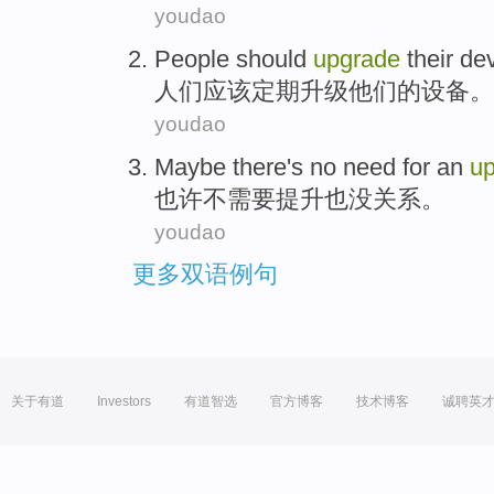
youdao
People
should
upgrade
their
de
人们
应该
定期
升级
他们的
设备
。
youdao
Maybe there
's no
need for
an
u
也许
不
需要
提升
也
没关系
。
youdao
更多双语例句
关于有道
Investors
有道智选
官方博客
技术博客
诚聘英