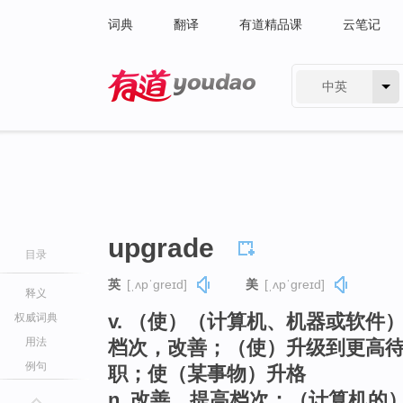
词典
翻译
有道精品课
云笔记
中英
有道 - 网易旗下搜索
upgrade
目录
英
[ˌʌpˈɡreɪd]
美
[ˌʌpˈɡreɪd]
释义
v. （使）（计算机、机器或软
权威词典
用法
档次，改善；（使）升级到更高
例句
职；使（某事物）升格
n. 改善，提高档次；（计算机的