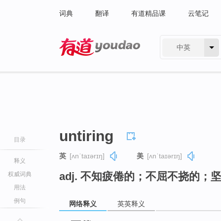
词典
翻译
有道精品课
云笔记
中英
有道 - 网易旗下搜索
untiring
目录
英
[ʌnˈtaɪərɪŋ]
美
[ʌnˈtaɪərɪŋ]
释义
adj. 不知疲倦的；不屈不挠的；
权威词典
用法
例句
网络释义
英英释义