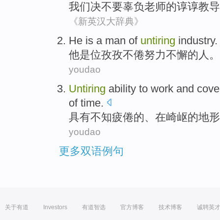
我们
决不
要
辜负
老师
的
谆谆
教导
《新英汉大辞典》
He
is
a
man
of
untiring
industry.
他
是
位孜孜不倦努力不懈
的
人
。
youdao
Untiring
ability
to
work
and
cove
of
time.
具有不知疲倦
的
、在
崎岖
的
地形
youdao
更多双语例句
关于有道
Investors
有道智选
官方博客
技术博客
诚聘英