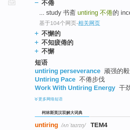
不倦
go
... study 书斋
untiring
不倦
的 in
top
基于104个网页
-
相关网页
不懈的
不知疲倦的
不懈
短语
untiring perseverance
顽强的毅
Untiring Pace
不倦步伐
Work With Untiring Energy
干
更多
网络短语
柯林斯英汉双解大词典
untiring
TEM4
/ʌnˈtaɪrɪŋ/