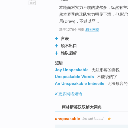
本轮面对实力不弱的波尔多，纵然有主
go
然本赛季的球队实力明显下滑，但最近9场
top
局(Draw)，不过以严...
基于1276个网页
-
相关网页
言表
说不出口
难以启齿
短语
Joy Unspeakable
无法形容的喜悦
Unspeakable Words
不能说的字
An Unspeakable Imbecile
无法形容的
更多
网络短语
柯林斯英汉双解大词典
unspeakable
/ʌnˈspiːkəbəl/