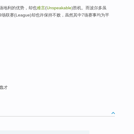
场地利的优势，却也
难言
(
Unspeakable
)胜机。而波尔多虽
联赛(League)却也许保持不败，虽然其中7场赛事均为平
蠢才