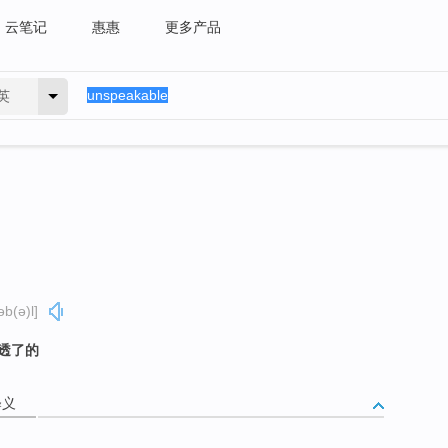
云笔记
惠惠
更多产品
英
əb(ə)l]
坏透了的
释义