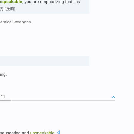
nspeakable
, you are emphasizing that it is
容的
[强调]
chemical weapons.
ing.
例句
nauseating
and
unspeakable
.