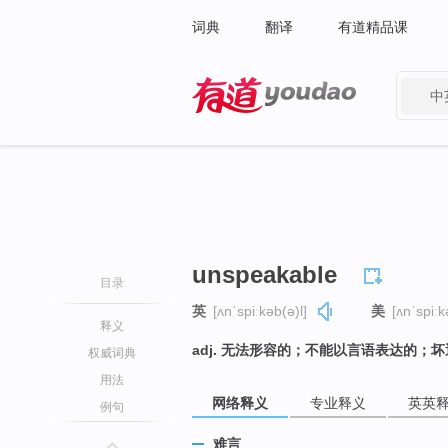
词典
翻译
有道精品课
中
有道 - 网易旗下搜索
unspeakable
目录
英
[ʌnˈspiːkəb(ə)l]
美
[ʌnˈspiːk
释义
adj. 无法形容的；不能以言语表达的；
权威词典
用法
网络释义
专业释义
英英
例句
难言