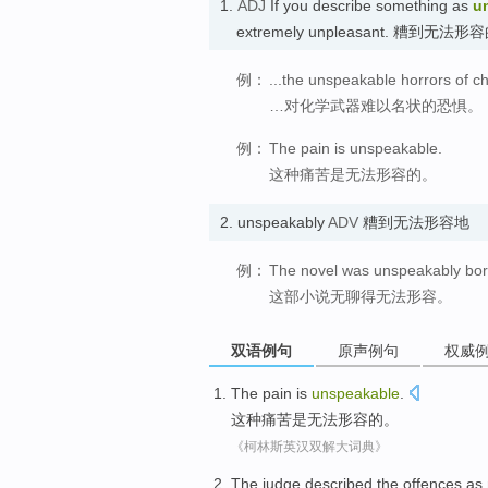
1.
ADJ
If you describe something as
u
extremely unpleasant. 糟到无法形
例：
...the unspeakable horrors of 
…对化学武器难以名状的恐惧。
例：
The pain is unspeakable.
这种痛苦是无法形容的。
2.
unspeakably
ADV
糟到无法形容地
例：
The novel was unspeakably bor
这部小说无聊得无法形容。
双语例句
原声例句
权威
The
pain
is
unspeakable
.
这种
痛苦
是
无法形容的
。
《柯林斯英汉双解大词典》
The judge
described
the
offences
as