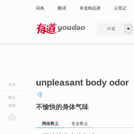
词典
翻译
有道精品课
云笔记
中英
有道 - 网易旗下搜索
unpleasant body odor
目录
释义
不愉快的身体气味
例句
网络释义
专业释义
go
top