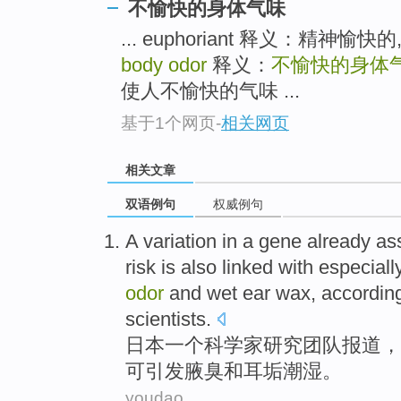
不愉快的身体气味
... euphoriant 释义：精神愉
body odor
释义：
不愉快的身体
使人不愉快的气味 ...
基于1个网页
-
相关网页
相关文章
双语例句
权威例句
A
variation in a
gene
already as
risk
is also
linked with especial
odor
and
wet
ear
wax
, accordin
scientists
.
日本
一个
科学家研究
团队
报道，
可引发
腋臭
和
耳垢
潮湿
。
youdao