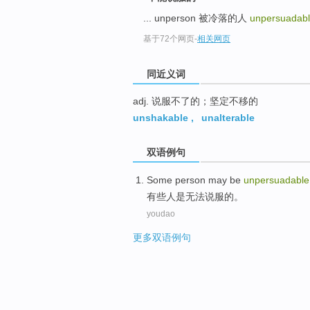
top
... unperson 被冷落的人
unpersuadab
基于72个网页
-
相关网页
同近义词
adj. 说服不了的；坚定不移的
unshakable
,
unalterable
双语例句
Some
person
may be
unpersuadable
有些
人
是
无法
说服的。
youdao
更多双语例句