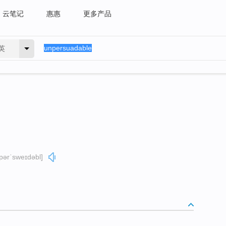
云笔记
惠惠
更多产品
英
pərˈsweɪdəbl]