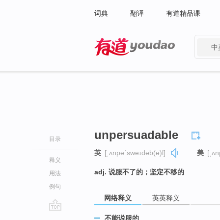
词典
翻译
有道精品课
中
有道 - 网易旗下搜索
unpersuadable
目录
英
[ˌʌnpəˈsweɪdəb(ə)l]
美
[ˌʌn
释义
adj. 说服不了的；坚定不移的
用法
例句
网络释义
英英释义
go
不能说服的