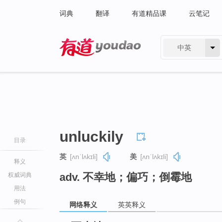
词典
翻译
有道精品课
云笔记
中英
有道 - 网易旗下搜索
unluckily
目录
英
[ʌnˈlʌkɪli]
美
[ʌnˈlʌkɪli]
释义
adv. 不幸地；偏巧；倒霉地
权威词典
用法
例句
网络释义
英英释义