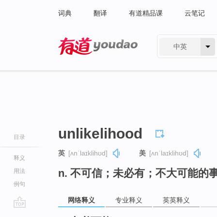
词典
翻译
有道精品课
云笔记
中英
有道 - 网易旗下搜索
unlikelihood
目录
英
[ʌnˈlaɪklihʊd]
美
[ʌnˈlaɪklihʊd]
释义
n. 不可信；未必有；不大可能的
用法
例句
网络释义
专业释义
英英释义
go