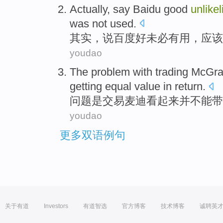
Actually
,
say
Baidu
good
unlike
was not
used
.
其实
，
说
百度
好
未必
有用，
应该
youdao
The
problem
with
trading
McGra
getting
equal
value
in return
.
问题
是
交易
麦迪
看起来并不能带
youdao
更多双语例句
关于有道
Investors
有道智选
官方博客
技术博客
诚聘英