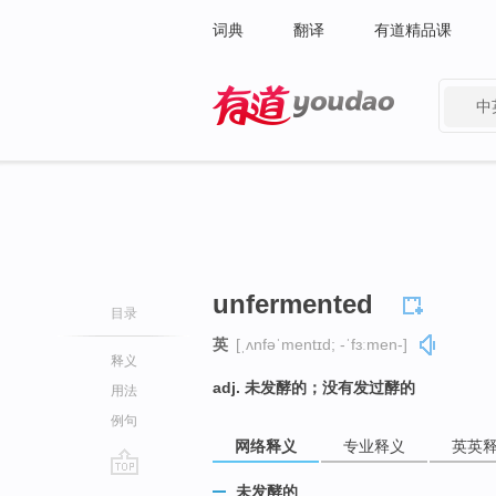
词典
翻译
有道精品课
中
有道 - 网易旗下搜索
unfermented
目录
英
[ˌʌnfəˈmentɪd; -ˈfɜːmen-]
释义
adj. 未发酵的；没有发过酵的
用法
例句
网络释义
专业释义
英英
go
未发酵的