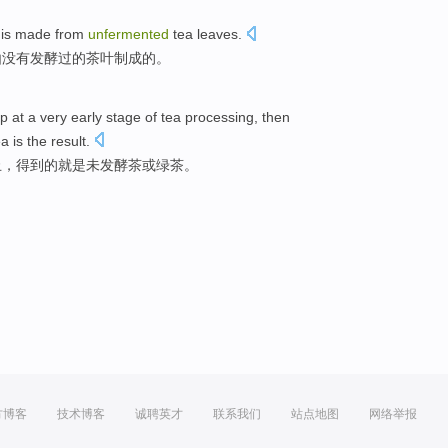
is
made from
unfermented
tea leaves.
由
没有
发酵
过的茶叶制成的。
op
at
a
very early stage
of
tea
processing
, then
ea
is the result.
止
，得到的就是未发酵
茶
或
绿茶
。
方博客
技术博客
诚聘英才
联系我们
站点地图
网络举报