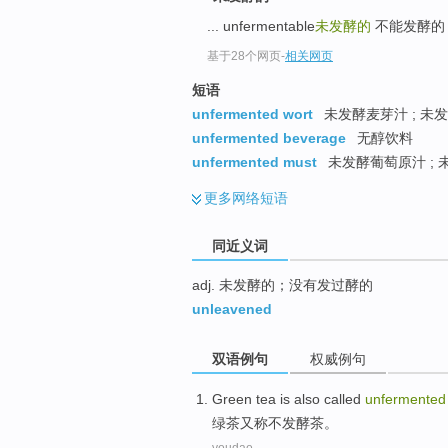
top
... unfermentable
未发酵的
不能发酵
基于28个网页
-
相关网页
短语
unfermented wort
未发酵麦芽汁 ; 未
unfermented beverage
无醇饮料
unfermented must
未发酵葡萄原汁 ; 
更多
网络短语
同近义词
adj. 未发酵的；没有发过酵的
unleavened
双语例句
权威例句
Green
tea
is
also
called
unfermented
绿茶
又
称
不发酵茶。