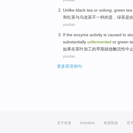
youdao
Unlike
black
tea
or oolong
, green
tea
和
红茶
与
乌龙茶
不一样的
是
，
绿茶
是
youdao
If
the
enzyme
activity
is
caused to
st
substantially
unfermented
or
green
t
如果
在
茶叶
加工
的
早期
就
使
酶
活性
中
youdao
更多双语例句
关于有道
Investors
有道智选
官