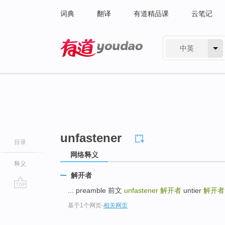
词典
翻译
有道精品课
云笔记
中英
有道 - 网易旗下搜索
unfastener
目录
网络释义
释义
解开者
... preamble 前文
unfastener
解开者
untier
解开者
go
基于1个网页
-
相关网页
top