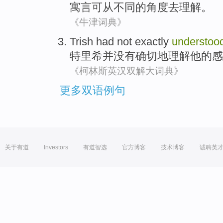
寓言
可
从
不同
的角度去
理解
。
《牛津词典》
Trish
had not
exactly
understoo
特里希
并
没有
确切地
理解
他
的
感
《柯林斯英汉双解大词典》
更多双语例句
关于有道
Investors
有道智选
官方博客
技术博客
诚聘英