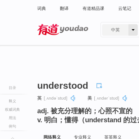
词典
翻译
有道精品课
云笔记
中英
有道 - 网易旗下搜索
understood
目录
英
[ˌʌndəˈstʊd]
美
[ˌʌndərˈstʊd]
释义
adj. 被充分理解的；心照不宣的
权威词典
用法
v. 明白；懂得（understand 
例句
网络释义
专业释义
英英释义