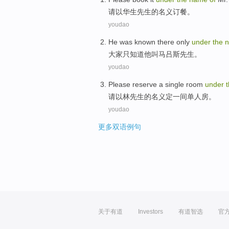
请
以华生先生
的
名义
订餐
。
youdao
He
was
known
there
only
under
the
大家
只
知道
他
叫
马吕斯先生。
youdao
Please
reserve
a
single
room
under
请
以
林先生
的
名义
定
一
间
单人
房
。
youdao
更多双语例句
关于有道
Investors
有道智选
官