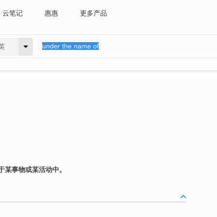
云笔记
惠惠
更多产品
英
于某事物或某活动中。