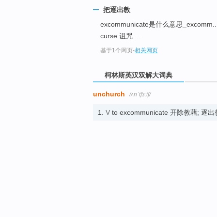
top
把逐出教
excommunicate是什么意思_excomm... 
curse 诅咒 ...
基于1个网页
-
相关网页
柯林斯英汉双解大词典
unchurch
/ʌnˈtʃɜːtʃ/
1.
V
to excommunicate 开除教藉; 逐