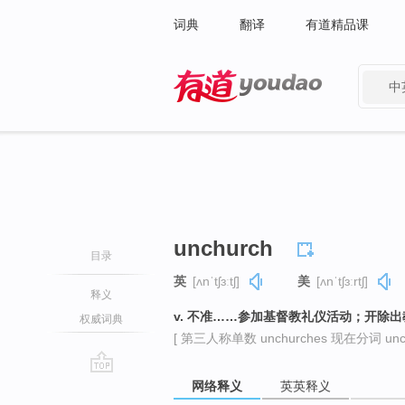
词典
翻译
有道精品课
中
有道 - 网易旗下搜索
unchurch
目录
英
[ʌnˈtʃɜːtʃ]
美
[ʌnˈtʃɜːrtʃ]
释义
v. 不准……参加基督教礼仪活动；开除
权威词典
[ 第三人称单数 unchurches 现在分词 unchu
go
网络释义
英英释义