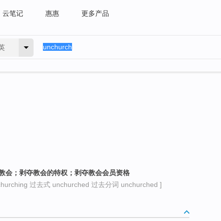
云笔记
惠惠
更多产品
英
出教会；剥夺教会的特权；剥夺教会会员资格
rching 过去式 unchurched 过去分词 unchurched ]