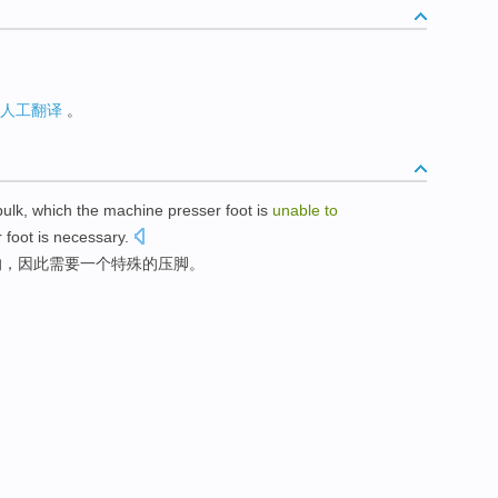
人工翻译
。
bulk, which
the
machine
presser
foot
is
unable
to
 foot is
necessary
.
的，
因此
需要
一个
特殊
的压脚。