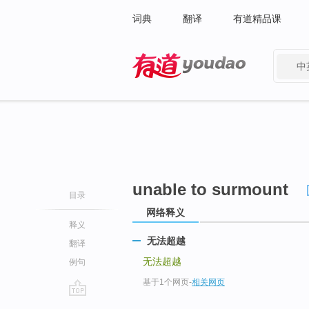
词典
翻译
有道精品课
中
有道 - 网易旗下搜索
unable to surmount
目录
网络释义
释义
无法超越
翻译
无法超越
例句
基于1个网页
-
相关网页
go