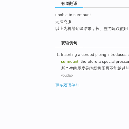
有道翻译
top
unable to surmount
无法克服
以上为机器翻译结果，长、整句建议使用
双语例句
Inserting
a
corded piping introduces 
surmount
,
therefore
a
special
presser
所产生
的
厚度
是
缝纫机
压
脚
不能
越过
youdao
更多双语例句