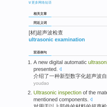
更多
网络短语
相关文章
同近义词
[材]超声波检查
ultrasonic examination
双语例句
A
new
digital
automatic
ultrason
presented
.
介绍
了
一种
新型
数字化
超声波
自
youdao
Ultrasonic
inspection
of
the
mate
mentioned
components
.
对
用于
以上
部件
的
材料
的
超声
检