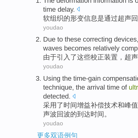
The
deformation
information
is
time
delay
.
软组织
的
形变
信息
是
通过
超声
回
youdao
Due
to
these
correcting
devices
waves
becomes
relatively
compl
由于
引入了
这些
校正
装置
，
超声
youdao
Using
the
time-gain
compensati
technique
, the
arrival
time
of
ult
detected
.
采用
了
时间增益
补偿技术
和
峰值
声波
回波
的
到达
时间。
youdao
更多双语例句