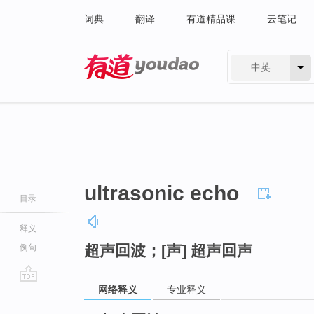
词典
翻译
有道精品课
云笔记
中英
有道 - 网易旗下搜索
ultrasonic echo
目录
释义
超声回波；[声] 超声回声
例句
网络释义
专业释义
go
top