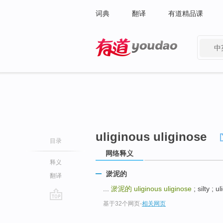
词典
翻译
有道精品课
中
有道 - 网易旗下搜索
uliginous uliginose
目录
网络释义
释义
淤泥的
翻译
...
淤泥的
uliginous uliginose
; silty 
基于32个网页
-
相关网页
go
top