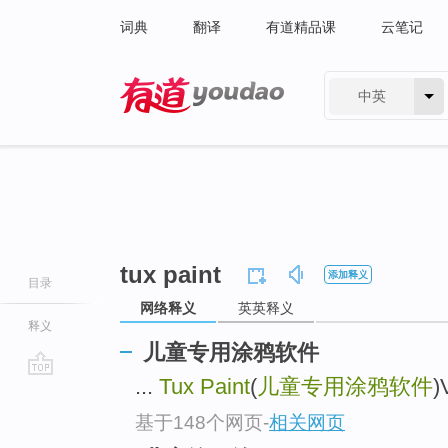
词典
翻译
有道精品课
云笔记
中英
有道 - 网易旗下搜索
tux paint
添加释义
目录
网络释义
英英释义
释义
儿童专用涂鸦软件
...
Tux Paint
(
儿童专用涂鸦软件
go
top
基于148个网页
-
相关网页