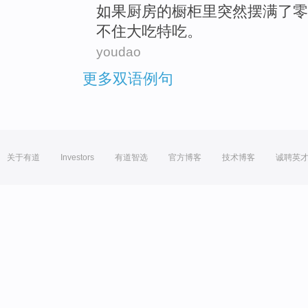
如果
厨房
的
橱柜
里
突然
摆满了
零
不住
大吃特吃。
youdao
更多双语例句
关于有道
Investors
有道智选
官方博客
技术博客
诚聘英