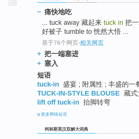
go
痛快地吃
top
... tuck away 藏起来
tuck in
把一
好被子 tumble to 恍然大悟 ...
基于76个网页
-
相关网页
把一端塞进
塞入
短语
tuck-in
盛宴 ; 附属性 ; 丰盛的一
TUCK-IN-STYLE BLOUSE
藏式
lift off tuck-in
抬脚转弯
更多
网络短语
柯林斯英汉双解大词典