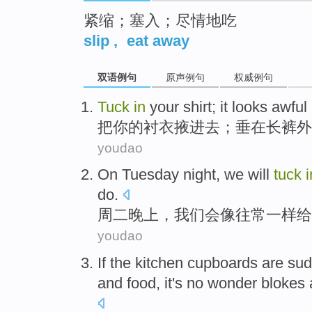
紧缩；塞入；尽情地吃
slip
,
eat away
双语例句
原声例句
权威例句
Tuck
in
your shirt
;
it looks
awful
把
你
的
衬衣
掖
进去；
垂在
长裤外
youdao
On Tuesday
night
,
we
will
tuck
i
do
.
周二
晚上
，
我们
会
像
往常
一样给
youdao
If
the kitchen
cupboards are
sud
and
food
,
it's no wonder
blokes 