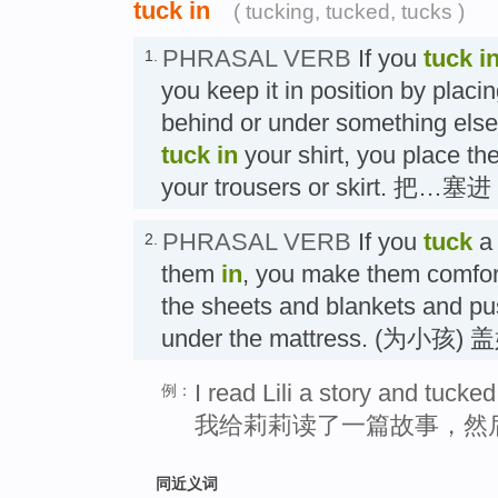
tuck in
( tucking, tucked, tucks )
PHRASAL VERB
If you
tuck i
1.
you keep it in position by placi
behind or under something else
tuck in
your shirt, you place the
your trousers or skirt. 把…塞进
PHRASAL VERB
If you
tuck
a 
2.
them
in
, you make them comfort
the sheets and blankets and pu
under the mattress. (为小孩)
I read Lili a story and tucked
例：
我给莉莉读了一篇故事，然
同近义词