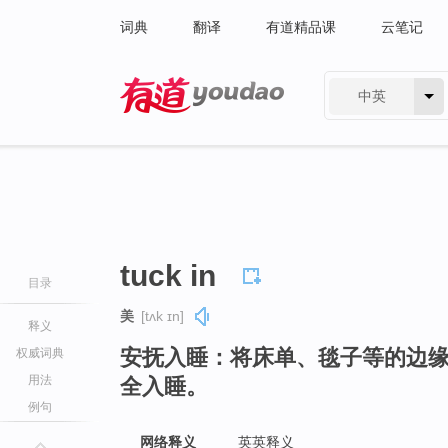
词典
翻译
有道精品课
云笔记
中英
有道 - 网易旗下搜索
tuck in
目录
美
[tʌk ɪn]
释义
安抚入睡：将床单、毯子等的边
权威词典
用法
全入睡。
例句
网络释义
英英释义