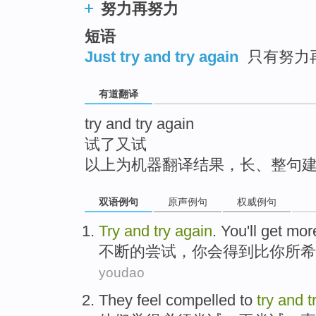
努力再努力
top
短语
Just try and try again
只有努力再
有道翻译
try and try again
试了又试
以上为机器翻译结果，长、整句
双语例句
原声例句
权威例句
Try
and
try
again
.
You
'll
get
mor
不断的
尝试
，
你
会
得到
比
你所
希
youdao
They
feel
compelled to
try
and
t