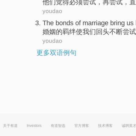
他们
觉得
必须
尝试
，
再
尝试，
直
youdao
The
bonds
of
marriage
bring
us
婚姻
的
羁绊
使
我们
回头
不断
尝试
youdao
更多双语例句
关于有道
Investors
有道智选
官方博客
技术博客
诚聘英