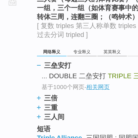
一组，三个一组（如体育赛事中
go
转体三周，连翻三圈；（鸣钟术）三响
top
[ 复数 triples 第三人称单数 triples
过去分词 tripled ]
网络释义
专业释义
英英释义
三垒安打
... DOUBLE 二垒安打
TRIPLE
基于1000个网页
-
相关网页
三倍
三重
三人间
短语
Triple Alliance
三国同盟 ; 同盟国