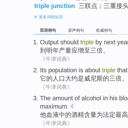
triple junction
三联点；三重接
更多
词组短语
双语例句
原声例句
权威例句
Output
should
triple
by
next yea
到
明年
产量
应
增至三倍
。
《牛津词典》
Its
population
is
about
triple
tha
它
的
人口
大约
是
威尼斯的
三
倍。
《牛津词典》
The amount
of
alcohol
in
his
bl
maximum
.
他
血液
中的
酒精含量
为
法定
最高
《牛津词典》