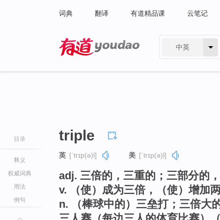
词典
翻译
有道精品课
云笔记
中英
有道 - 网易旗下搜索
triple
目录
英
[ˈtrɪp(ə)l]
美
[ˈtrɪp(ə)l]
释义
adj. 三倍的，三重的；三部分的
权威词典
用法
v. （使）成为三倍，（使）增加
例句
n. （棒球中的）三垒打；三倍
三人赛（每边三人的体育比赛）（t