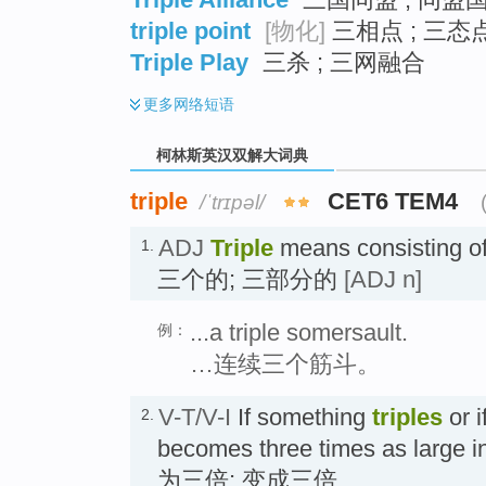
triple point
[物化]
三相点 ; 三态点
Triple Play
三杀 ; 三网融合
更多
网络短语
柯林斯英汉双解大词典
triple
CET6 TEM4
/ˈtrɪpəl/
ADJ
Triple
means consisting of 
1.
三个的; 三部分的
[ADJ n]
...a triple somersault.
例：
…连续三个筋斗。
V-T/V-I
If something
triples
or i
2.
becomes three times as large 
为三倍; 变成三倍