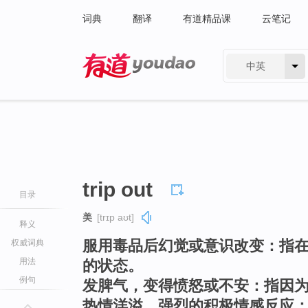
词典
翻译
有道精品课
云笔记
中英
有道 - 网易旗下搜索
trip out
目录
美
[trɪp aʊt]
释义
服用毒品后幻觉或意识改变：指
权威词典
用法
的状态。
例句
发脾气，变得愤怒或不安：指因
热情洋溢，强烈的积极情感反应