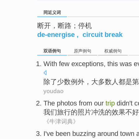
同近义词
断开，断路；停机
de-energise
,
circuit break
双语例句
原声例句
权威例句
With
few exceptions
, this
was e
除了
少数
例外，大多数人
都
是
第
youdao
The
photos
from
our
trip
didn't 
我们
旅行
的
照片冲洗
的效果
不好
《牛津词典》
I
've been
buzzing
around
town
a