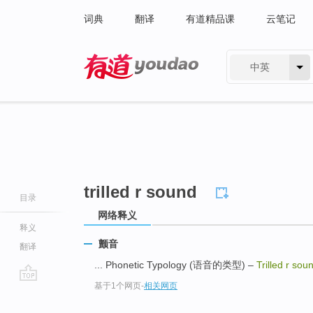
词典
翻译
有道精品课
云笔记
中英
有道 - 网易旗下搜索
trilled r sound
目录
网络释义
释义
颤音
翻译
... Phonetic Typology (语音的类型) –
Trilled r sou
基于1个网页
-
相关网页
go
top