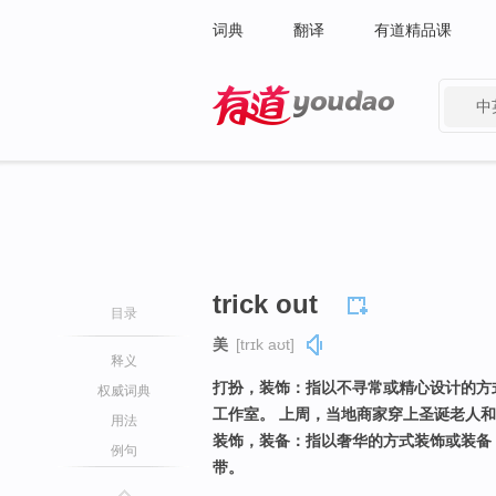
词典
翻译
有道精品课
中
有道 - 网易旗下搜索
trick out
目录
美
[trɪk aʊt]
释义
打扮，装饰：指以不寻常或精心设计的方
权威词典
工作室。 上周，当地商家穿上圣诞老人
用法
装饰，装备：指以奢华的方式装饰或装备
例句
带。