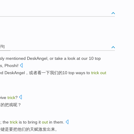
例句
sly
mentioned DeskAngel
,
or
take a look
at
our
10
top
s
,
Phoshi
!
ed
DeskAngel，
或者
看
一下
我们
的
10
top
ways
to
trick
out
vive
trick
?
苏的把戏呢？
s; the
trick
is to bring it
out
in them.
关键是要把他们的天赋激发出来。