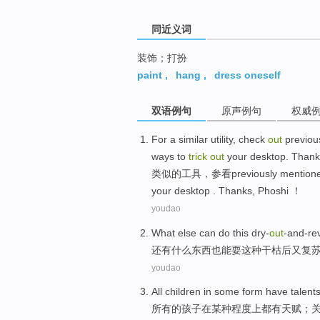
同近义词
装饰；打扮
paint
,
hang
,
dress oneself
双语例句
原声例句
权威
For
a similar
utility
, check
out
previou
ways
to
trick
out
your
desktop
.
Thank
类似
的
工具
，参看
previously
mention
your
desktop
.
Thanks, Phoshi ！
youdao
What
else
can
do
this dry-
out
-and-re
还有什么
东西
也
能
耍
这种
干枯后又复
youdao
A
ll children in some form have talent
所
有的孩子在某种程度上都有天赋；