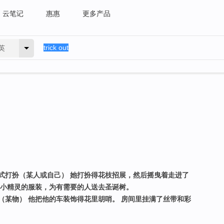
云笔记
惠惠
更多产品
英
式打扮（某人或自己） 她打扮得花枝招展，然后摇曳着走进了
和小精灵的服装，为有需要的人送去圣诞树。
（某物） 他把他的车装饰得花里胡哨。 房间里挂满了丝带和彩