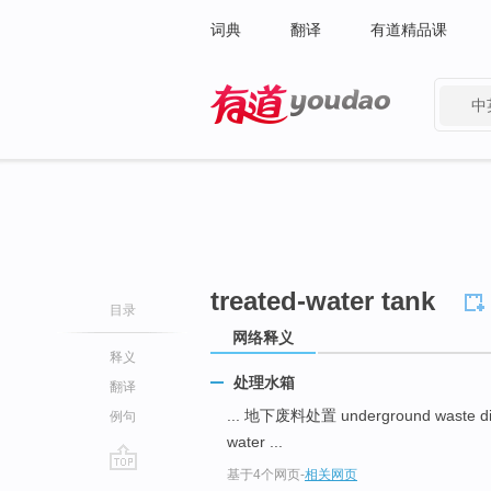
词典
翻译
有道精品课
中
有道 - 网易旗下搜索
treated-water tank
目录
网络释义
释义
处理水箱
翻译
... 地下废料处置 underground waste di
例句
water ...
基于4个网页
-
相关网页
go