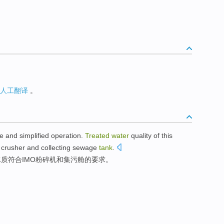
人工翻译
。
re
and simplified
operation
.
Treated
water
quality
of this
O
crusher
and
collecting
sewage
tank
.
水质
符合IMO
粉碎机
和
集
污
舱
的
要求
。