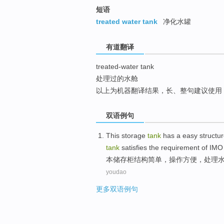
top
短语
treated water tank
净化水罐
有道翻译
treated-water tank
处理过的水舱
以上为机器翻译结果，长、整句建议使用
双语例句
This
storage
tank
has a
easy
structu
tank
satisfies
the
requirement
of
IM
本
储存
柜
结构
简单
，
操作
方便，
处理
youdao
更多双语例句